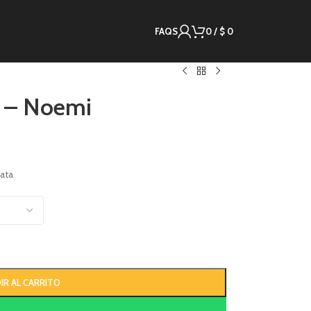
FAQS
0
/
$
0
a – Noemi
ata
IR AL CARRITO