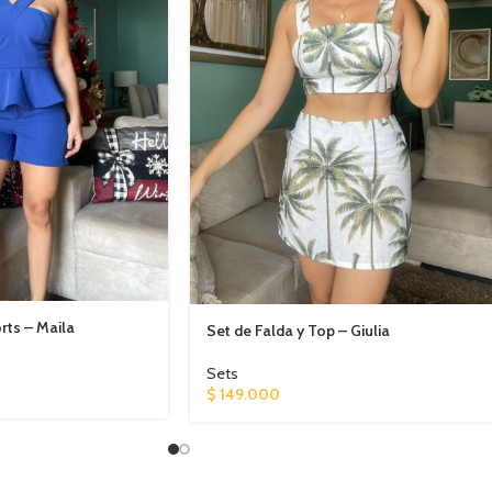
rts – Maila
Set de Falda y Top – Giulia
Sets
$
149.000