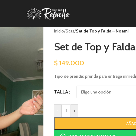
Inicio
/
Sets
/
Set de Top y Falda – Noemi
Set de Top y Fald
$
149.000
Tipo de prenda:
prenda para entrega inmedi
TALLA
-
+
AÑAD