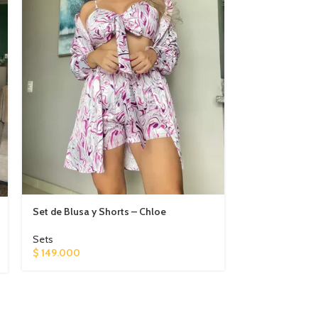
Set de Blusa y Shorts – Chloe
Set de Blusa y
Sets
Sets
$
149.000
$
239.000