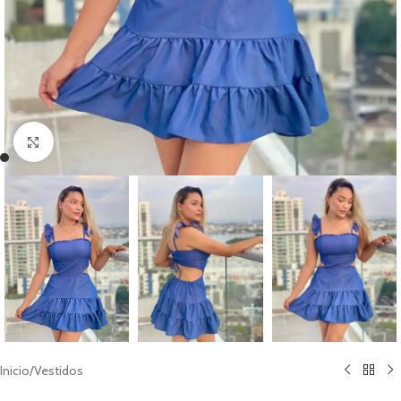
Clic para ampliar
Inicio
/
Vestidos