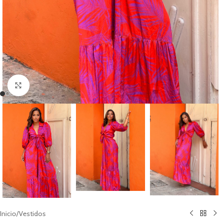
Clic para ampliar
Inicio
/
Vestidos